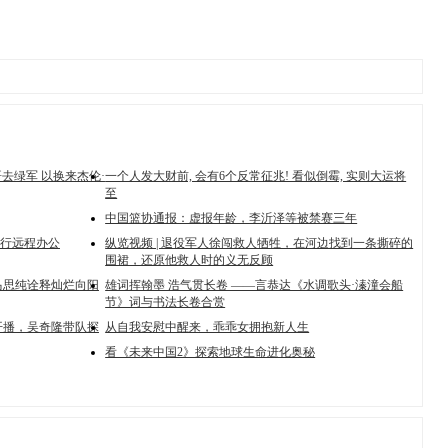
哥去绿军 以换来杰伦·
一个人发大财前, 会有6个反常征兆! 看似倒霉, 实则大运将
至
中国篮协通报：虚报年龄，李沂泽等被禁赛三年
行远程办公
纵览视频 | 退役军人徐闯救人牺牲，在河边找到一条撕碎的
围裙，还原他救人时的义无反顾
马思纯诠释灿烂向阳
雄词挥翰墨 浩气贯长卷 ——言恭达《水调歌头·溱潼会船
节》词与书法长卷合赏
日开播，吴奇隆带队探
从自我安慰中醒来，乖乖女拥抱新人生
看《未来中国2》探索地球生命进化奥秘