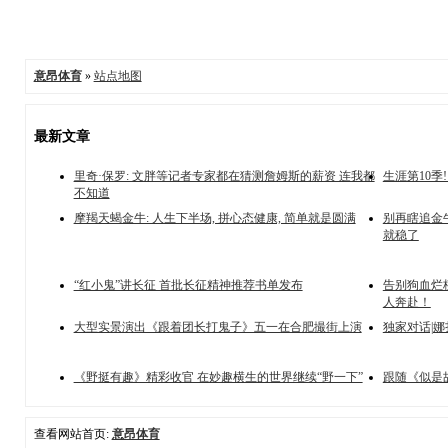
意昂体育
»
站点地图
最新文章
里奇·保罗: 文胖等记者专家都在猜测詹姆斯的薪资 连我都
生涯第10
不知道
摩羯天蝎金牛: 人生下半场, 拼心态健康, 简单就是圆满
别再瞎追金牛
就稳了
“红小鬼”讲长征 首批长征精神推荐书单发布
告别狗血烂
人奔赴！
大型实景演出《跟着团长打鬼子》五一在合肥撮街上演
独家对话|
《野挺有趣》精彩收官 在妙趣横生的世界继续“野一下”
跟随《似是
查看网站首页:
意昂体育