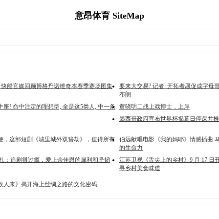
意昂体育 SiteMap
季! 快船官媒回顾博格丹诺维奇本赛季赛场图集
要来大交易? 记者: 开拓者愿促成字母
布朗
座! 命中注定的理想型, 全是这5类人, 中一条
黄晓明二战上戏博士，上岸
墨西哥政府宣布世界杯揭幕日停课并推
梗，这部短剧《城里城外双簪劫》，值得所有
伯远献唱电影《我的妈耶》情感插曲 
的生命力
娜扎：追剧很过瘾，爱上余佳恩的犀利和坚韧
江苏卫视《舌尖上的乡村》9 月 17 
寻乡村美食味道
故人来》揭开海上丝绸之路的文化密码